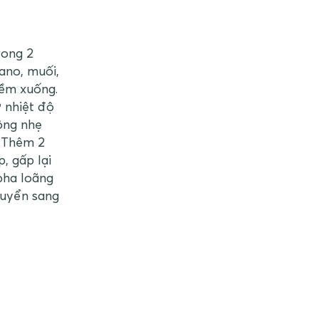
rong 2
ano, muối,
mềm xuống.
 nhiệt độ
ông nhẹ
. Thêm 2
, gấp lại
pha loãng
huyển sang