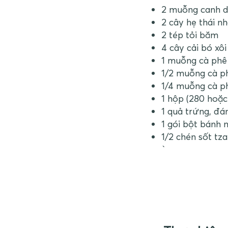
2 muỗng canh dầ
2 cây hẹ thái n
2 tép tỏi băm
4 cây cải bó xôi
1 muỗng cà phê 
1/2 muỗng cà ph
1/4 muỗng cà p
1 hộp (280 hoặc
1 quả trứng, đá
1 gói bột bánh 
1/2 chén sốt tza
`