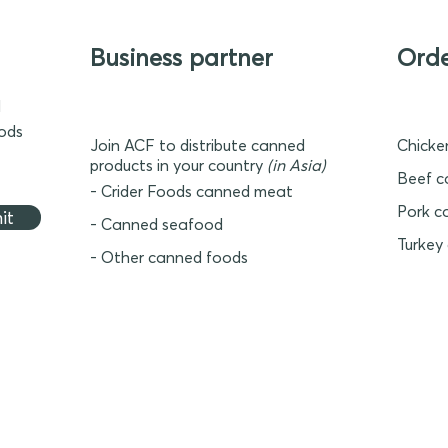
Business partner
Ord
d
oods
Join ACF to distribute canned
Chicke
products in your country
(in Asia)
Beef c
- Crider Foods canned meat
Pork c
it
- Canned seafood
Turkey
- Other canned foods