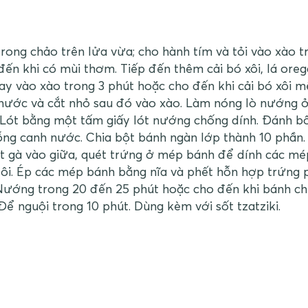
rong chảo trên lửa vừa; cho hành tím và tỏi vào xào t
ến khi có mùi thơm. Tiếp đến thêm cải bó xôi, lá oreg
cay vào xào trong 3 phút hoặc cho đến khi cải bó xôi 
 nước và cắt nhỏ sau đó vào xào. Làm nóng lò nướng ở
Lót bằng một tấm giấy lót nướng chống dính. Đánh b
ỗng canh nước. Chia bột bánh ngàn lớp thành 10 phần
t gà vào giữa, quét trứng ở mép bánh để dính các mép
ôi. Ép các mép bánh bằng nĩa và phết hỗn hợp trứng 
 Nướng trong 20 đến 25 phút hoặc cho đến khi bánh c
ể nguội trong 10 phút. Dùng kèm với sốt tzatziki.