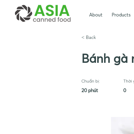
About
Products
< Back
Bánh gà 
Chuẩn bị:
Thời 
20 phút
0