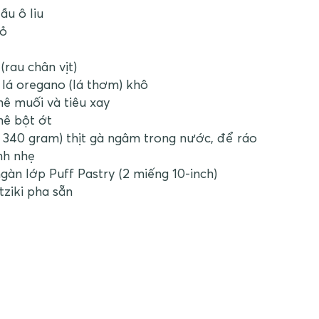
u ô liu
hỏ
 (rau chân vịt)
lá oregano (lá thơm) khô
ê muối và tiêu xay
hê bột ớt
 340 gram) thịt gà ngâm trong nước, để ráo
nh nhẹ
ngàn lớp Puff Pastry (2 miếng 10-inch)
tziki pha sẵn