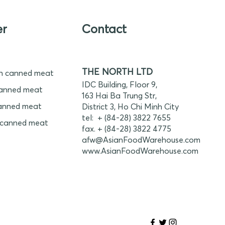
er
Contact
THE NORTH LTD
n canned meat
IDC Building, Floor 9,
anned meat
163 Hai Ba Trung Str,
anned meat
District 3, Ho Chi Minh City
tel: + (84-28) 3822 7655
 canned meat
fax. + (84-28) 3822 4775
afw@AsianFoodWarehouse.com
www.
AsianFoodWarehouse.com