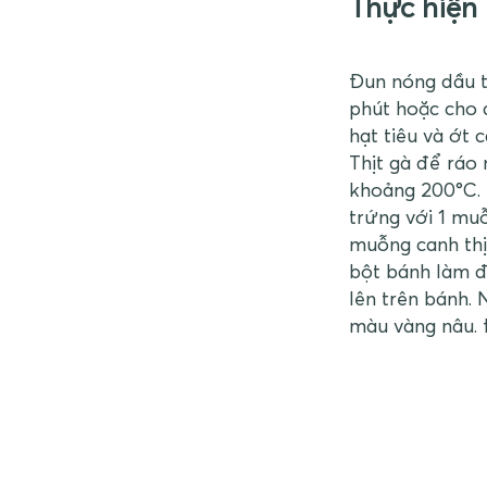
Thực hiện
Đun nóng dầu t
phút hoặc cho đ
hạt tiêu và ớt 
Thịt gà để ráo
khoảng 200°C. 
trứng với 1 mu
muỗng canh thị
bột bánh làm đ
lên trên bánh.
màu vàng nâu. Đ