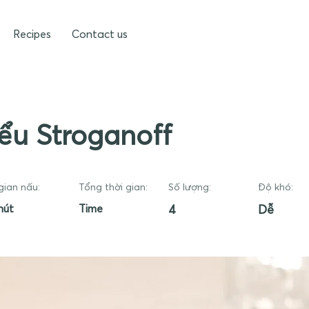
Recipes
Contact us
ểu Stroganoff
gian nấu:
Tổng thời gian:
Số lượng:
Độ khó:
hút
Time
4
Dễ