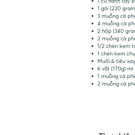
1 củ hành tây 
1 gói (220 gram
3 muỗng cà phê
4 muỗng cà ph
2 hộp (340 gra
2 muỗng cà phê
1/2 chén kem t
1 chén kem ch
Muối & tiêu xa
6 vắt (170g) mì
1 muỗng cà phê
2 muỗng cà phê