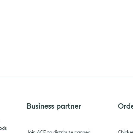
Business partner
Ord
d
oods
Join ACF to distribute canned
Chicke