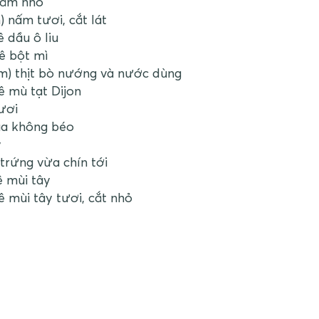
băm nhỏ
) nấm tươi, cắt lát
 dầu ô liu
ê bột mì
m) thịt bò nướng và nước dùng
 mù tạt Dijon
ươi
ua không béo
y
 trứng vừa chín tới
 mùi tây
 mùi tây tươi, cắt nhỏ