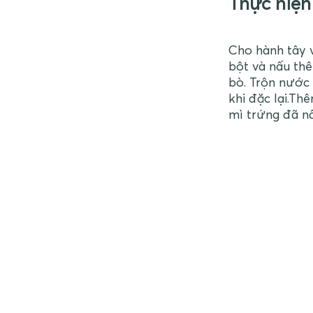
Thực hiện
Cho hành tây 
bột và nấu th
bò. Trộn nước
khi đặc lại.Th
mì trứng đã nấ