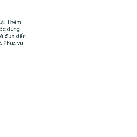
út. Thêm
ước dùng
và đun đến
t. Phục vụ