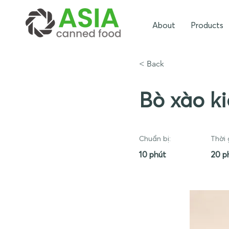
About
Products
< Back
Bò xào ki
Chuẩn bị:
Thời 
10 phút
20 p