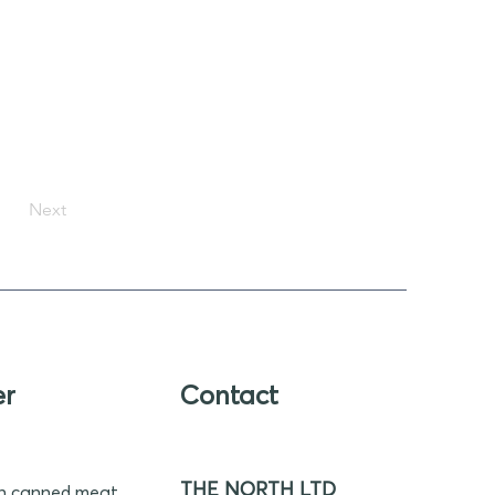
Next
er
Contact
THE NORTH LTD
n canned meat