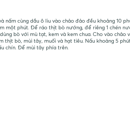
và nấm cùng dầu ô liu vào chảo đảo đều khoảng 10 ph
êm một phút. Để ráo thịt bò nướng, để riêng 1 chén n
 dùng bò với mù tạt, kem và kem chua. Cho vào chảo 
êm thịt bò, mùi tây, muối và hạt tiêu. Nấu khoảng 5 phú
u chín. Để mùi tây phía trên.