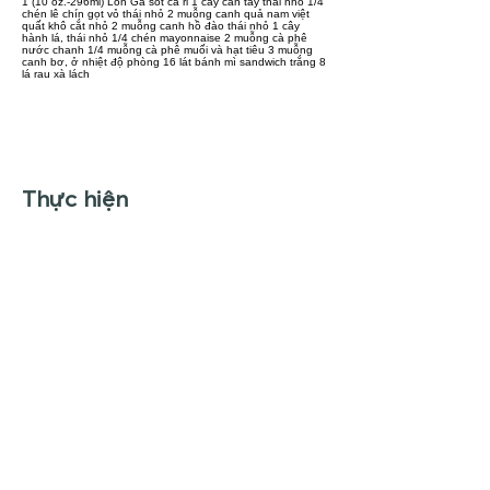
1 (10 oz.-296ml) Lon Gà sốt cà ri 1 cây cần tây thái nhỏ 1/4
chén lê chín gọt vỏ thái nhỏ 2 muỗng canh quả nam việt
quất khô cắt nhỏ 2 muỗng canh hồ đào thái nhỏ 1 cây
hành lá, thái nhỏ 1/4 chén mayonnaise 2 muỗng cà phê
nước chanh 1/4 muỗng cà phê muối và hạt tiêu 3 muỗng
canh bơ, ở nhiệt độ phòng 16 lát bánh mì sandwich trắng 8
lá rau xà lách
Thực hiện