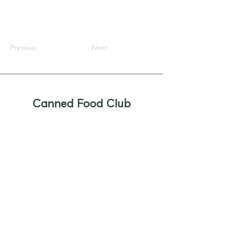
Previous
Next
Canned Food Club
Newsletter
Sign up to receive updates, new
product offers, and alerts on new
business opportunities for canned
foods
Enter your email